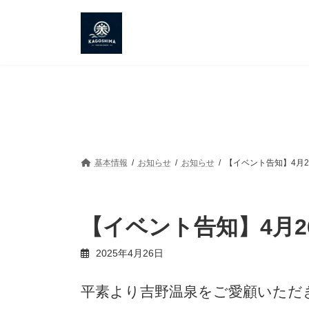
コ
ナ
ン
ビ
テ
ゲ
ン
ー
ツ
シ
へ
ョ
ス
ン
キ
に
ッ
移
プ
動
基本情報
お知らせ
お知らせ
【イベント告知】4月
【イベント告知】4月
2025年4月26日
平素より吉野温泉をご愛顧いただ